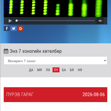
Энэ 7 хоногийн хөтөлбөр
ДА
МЯ
ЛХ
ПҮ
БА
БЯ
НЯ
ПҮ
РЭВ
ГАРАГ
2026-08-06
5