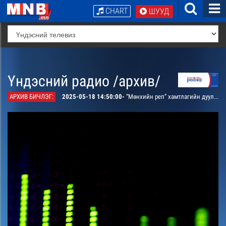
CHART
ШУУД
Үндэсний радио /архив/
АРХИВ БИЧЛЭГ:
2025-05-18 14:50:00-
“Мөнхийн реп” хамтлагийн дуулсан Бат-Оргилын үг, ая “Мөнхийн ус” дуу