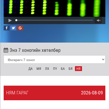
Энэ 7 хоногийн хөтөлбөр
ДА
МЯ
ЛХ
ПҮ
БА
БЯ
НЯ
НЯ
М
ГАРАГ
2026-08-09
8