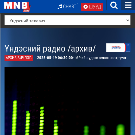
CHART
ШУУД
Үндэсний радио /архив/
АРХИВ БИЧЛЭГ:
2025-05-19 06:30:00-
МР-ийн үдээс өмнөх нэвтрүүлгийн хөтөлбөр, цаг агаар танилцуулна.