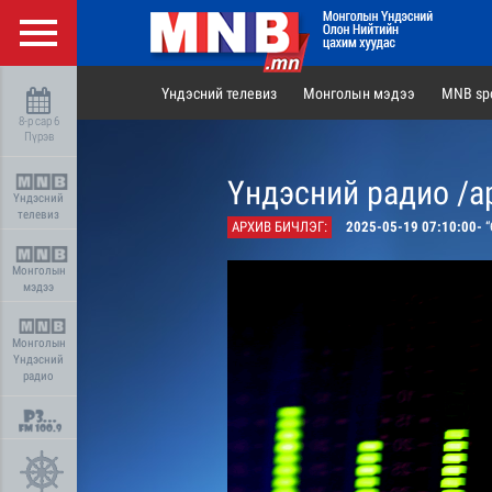
Үндэсний телевиз
Монголын мэдээ
MNB spo
8-р сар 6
Пүрэв
Үндэсний радио /а
Үндэсний
телевиз
АРХИВ БИЧЛЭГ:
2025-05-19 07:10:00-
“Өглөө
Монголын
мэдээ
Монголын
Үндэсний
радио