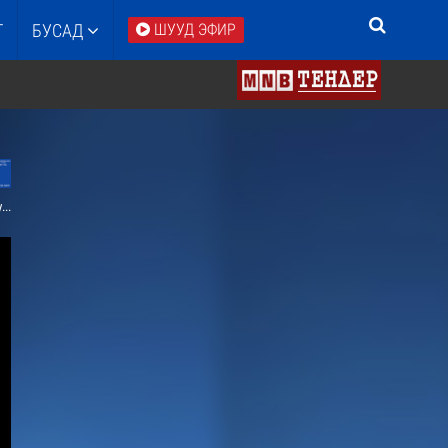
Т
БУСАД
ШУУД ЭФИР
а.