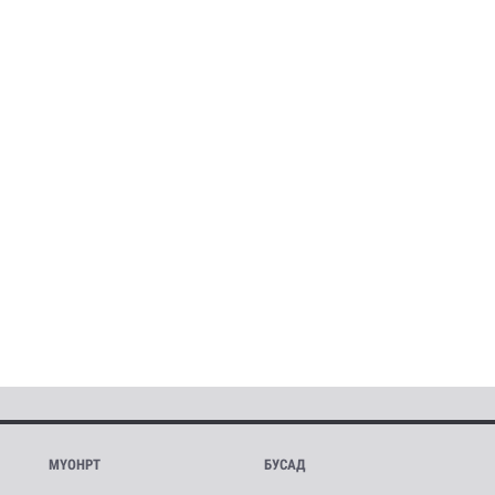
МҮОНРТ
БУСАД