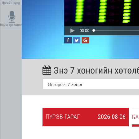
Цагийн хүрд
Найм арваннэг
00:00
Энэ 7 хоногийн хөтөл
ПҮ
РЭВ
ГАРАГ
2026-08-06
2026-08-05
БА