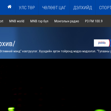
УЛС ТӨР
ЧӨЛӨӨТ ЦАГ
ДЭЛХИЙД
СПОР
rt
MNB world
MNB гэр бүл
Монголын радио
P3 FM 100.9
рхив/
ний мэнд” нэвтрүүлэг. Хүүхдийн эргэн тойронд мэдээ мэдээлэл. “Тулааны урлаг бол миний сонголт”: Холимог тулаанаар хичээллэж байгаа охид хөвгүүдийн төлөөлөлтэй ярилцана. “Өөрийгөө хэрхэн хайрлах вэ?”: ЕБС-ийн ахлах ангийнхны санаа бодлыг хуваалцана. “Өглөөний мэнд”-ийн зөвлөгөө: Өдрийн ачааллаа зөв хуваарилахын чухлыг сануулн