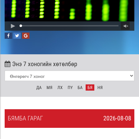
Энэ 7 хоногийн хөтөлбөр
ДА
МЯ
ЛХ
ПҮ
БА
БЯ
НЯ
БЯ
МБА
ГАРАГ
2026-08-08
7