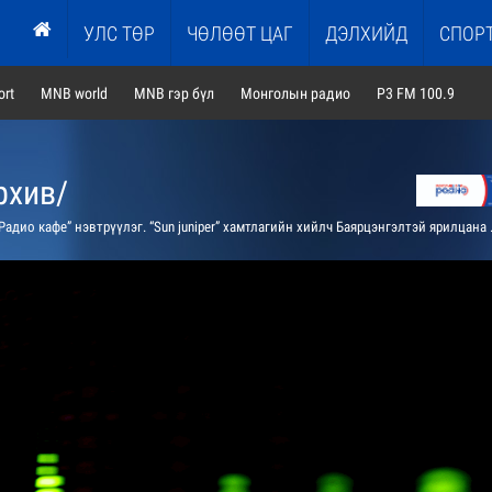
УЛС ТӨР
ЧӨЛӨӨТ ЦАГ
ДЭЛХИЙД
СПОР
rt
MNB world
MNB гэр бүл
Монголын радио
P3 FM 100.9
рхив/
Радио кафе” нэвтрүүлэг. “Sun juniper” хамтлагийн хийлч Баярцэнгэлтэй ярилцана /давтана/