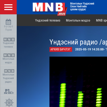
Үндэсний телевиз
Монголын мэдээ
MNB spo
8-р сар 6
Пүрэв
Үндэсний радио /а
Үндэсний
телевиз
АРХИВ БИЧЛЭГ:
2025-05-19 14:35:00-
“
Монголын
мэдээ
Монголын
Үндэсний
радио