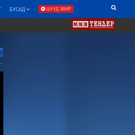
Т
БУСАД
ШУУД ЭФИР