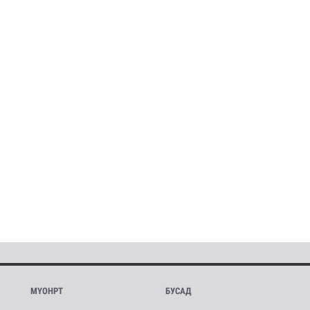
МҮОНРТ
БУСАД