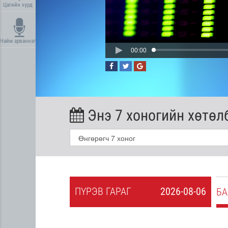
Цагийн хүрд
Найм арваннэг
00:00
Энэ 7 хоногийн хөтөл
ПҮ
РЭВ
ГАРАГ
2026-08-06
2026-08-05
БА