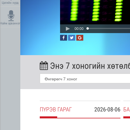
Цагийн хүрд
Найм арваннэг
00:00
Энэ 7 хоногийн хөтөл
2026-08-05
ПҮ
РЭВ
ГАРАГ
2026-08-06
БА