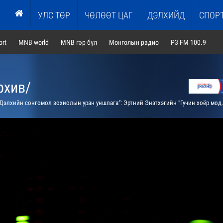
УЛС ТӨР
ЧӨЛӨӨТ ЦАГ
ДЭЛХИЙД
СПОР
rt
MNB world
MNB гэр бүл
Монголын радио
P3 FM 100.9
рхив/
элхийн сонгомол зохиолын уран уншлага”: Эртний Энэтхэгийн “Гучин хоёр модон хүний үлгэр”-ийг сонсгоно