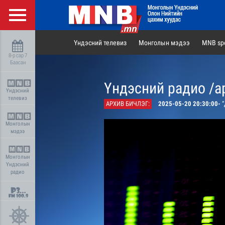
Үндэсний телевиз
Монголын мэдээ
MNB spo
8-р сар 7
Баасан
Үндэсний радио /а
Үндэсний
телевиз
АРХИВ БИЧЛЭГ:
2025-05-20 20:30:00-
“Д
Монголын
мэдээ
Монголын
Үндэсний
радио