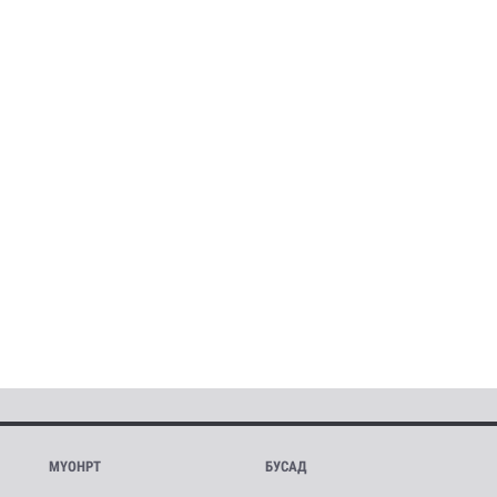
МҮОНРТ
БУСАД