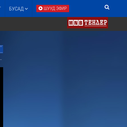
Т
БУСАД
ШУУД ЭФИР