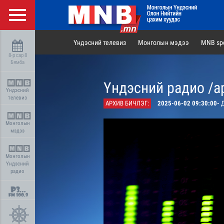
Үндэсний телевиз
Монголын мэдээ
MNB spo
8-р сар 8
Бямба
Үндэсний радио /а
Үндэсний
телевиз
АРХИВ БИЧЛЭГ:
2025-06-02 09:30:00-
Д
Монголын
мэдээ
Монголын
Үндэсний
радио