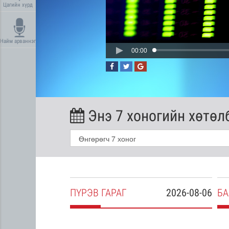
Цагийн хүрд
Найм арваннэг
00:00
Энэ 7 хоногийн хөтөл
2026-08-05
ПҮ
РЭВ
ГАРАГ
2026-08-06
БА