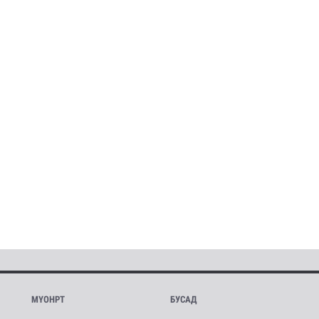
МҮОНРТ
БУСАД