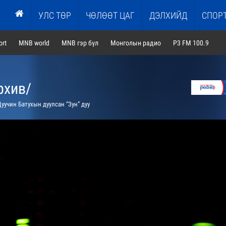
УЛС ТӨР
ЧӨЛӨӨТ ЦАГ
ДЭЛХИЙД
СПОР
rt
MNB world
MNB гэр бүл
Монголын радио
P3 FM 100.9
рхив/
уучин Батухын дуулсан “Зун” дуу