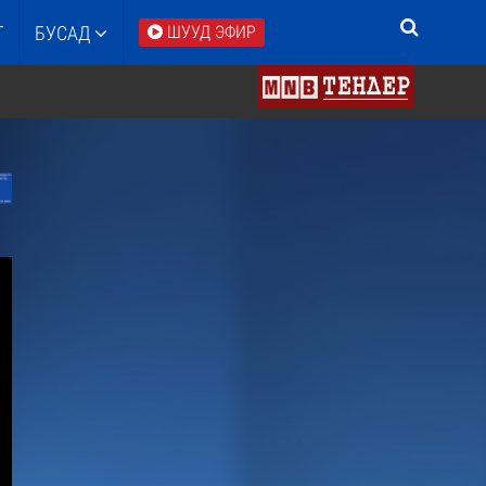
Т
БУСАД
ШУУД ЭФИР