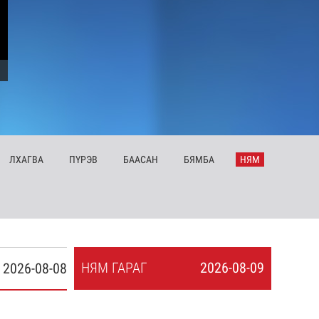
ЛХ
АГВА
ПҮ
РЭВ
БА
АСАН
БЯ
МБА
НЯ
М
НЯ
М
ГАРАГ
2026-08-09
2026-08-08