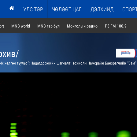
УЛС ТӨР
ЧӨЛӨӨТ ЦАГ
ДЭЛХИЙД
СПОР
rt
MNB world
MNB гэр бүл
Монголын радио
P3 FM 100.9
рхив/
х хөлгөн туульс”: Нацагдоржийн шагналт, зохиолч Намсрайн Банзрагчийн “Зам” романыг АЖ Гомбын Равдангийн уран уншлагаар сонсгоно