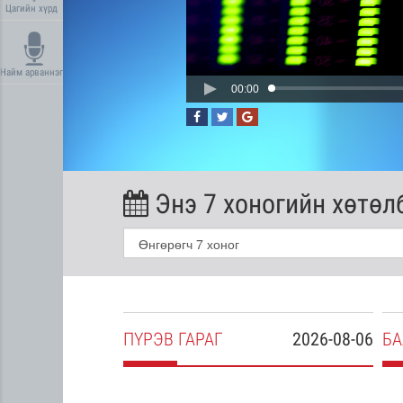
Цагийн хүрд
Найм арваннэг
00:00
Энэ 7 хоногийн хөтөл
2026-08-05
ПҮ
РЭВ
ГАРАГ
2026-08-06
БА