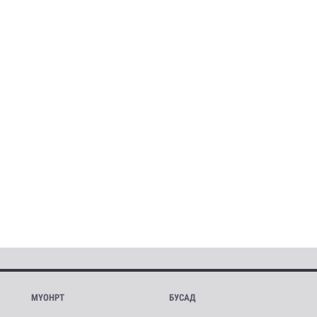
МҮОНРТ
БУСАД