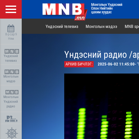
Үндэсний телевиз
Монголын мэдээ
MNB spo
8-р сар 9
Ням
Үндэсний радио /а
Үндэсний
телевиз
АРХИВ БИЧЛЭГ:
2025-06-02 11:45:00-
“И
Монголын
мэдээ
Монголын
Үндэсний
радио