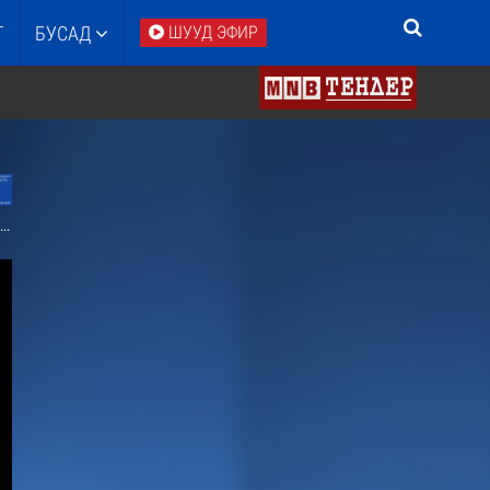
Т
БУСАД
ШУУД ЭФИР