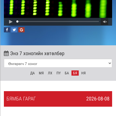
Энэ 7 хоногийн хөтөлбөр
ДА
МЯ
ЛХ
ПҮ
БА
БЯ
НЯ
БЯ
МБА
ГАРАГ
2026-08-08
7