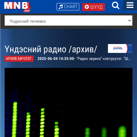
CHART
ШУУД
Үндэсний радио /архив/
АРХИВ БИЧЛЭГ:
2025-06-04 14:35:00-
“Радио эврика” нэвтрүүлэг. “Шинжлэх ухааны гайхамшиг”: Сүүлийн үед дэлхий нийтэд шинэ нээлт ололт, технологийн шинэчлэл, шинэ төхөөрөмж, бүтээлийг онцлоно. “Бидний мэдэхгүй тэдний мэдэх ертөнц”: Нийслэлийн 47-р сургуулийн 6-р ангийн сурагч Г.Анхнямын бүтээлийг онцлон ярилцана. /давтана/