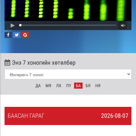
Энэ 7 хоногийн хөтөлбөр
ДА
МЯ
ЛХ
ПҮ
БА
БЯ
НЯ
БА
АСАН
ГАРАГ
2026-08-07
6