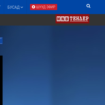
Т
БУСАД
ШУУД ЭФИР