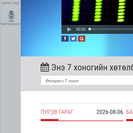
Цагийн хүрд
Найм арваннэг
00:00
Энэ 7 хоногийн хөтөл
2026-08-05
ПҮ
РЭВ
ГАРАГ
2026-08-06
БА