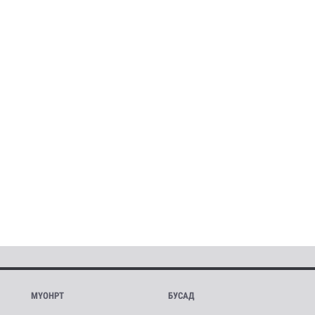
МҮОНРТ
БУСАД