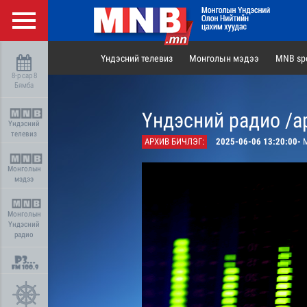
Үндэсний телевиз
Монголын мэдээ
MNB spo
8-р сар 8
Бямба
Үндэсний радио /а
Үндэсний
телевиз
АРХИВ БИЧЛЭГ:
2025-06-06 13:20:00-
М
Монголын
мэдээ
Монголын
Үндэсний
радио