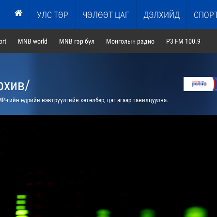
УЛС ТӨР
ЧӨЛӨӨТ ЦАГ
ДЭЛХИЙД
СПОР
rt
MNB world
MNB гэр бүл
Монголын радио
P3 FM 100.9
рхив/
Р-гийн өдрийн нэвтрүүлгийн хөтөлбөр, цаг агаар танилцуулна.