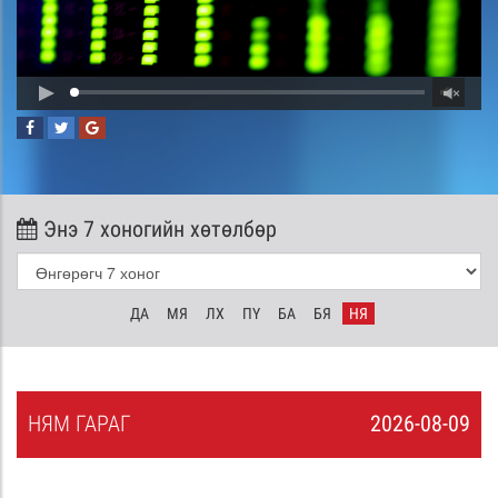
Энэ 7 хоногийн хөтөлбөр
ДА
МЯ
ЛХ
ПҮ
БА
БЯ
НЯ
НЯ
М
ГАРАГ
2026-08-09
8