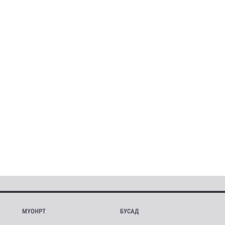
МҮОНРТ
БУСАД