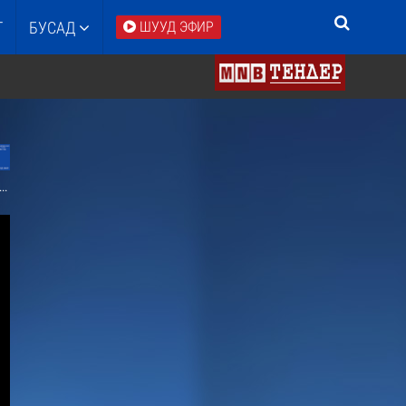
Т
БУСАД
ШУУД ЭФИР