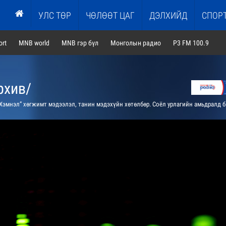
УЛС ТӨР
ЧӨЛӨӨТ ЦАГ
ДЭЛХИЙД
СПОР
rt
MNB world
MNB гэр бүл
Монголын радио
P3 FM 100.9
рхив/
эмнэл” хөгжимт мэдээлэл, танин мэдэхүйн хөтөлбөр. Соёл урлагийн амьдралд болж байгаа үйл явдлаас мэдээлнэ