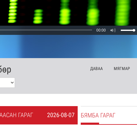
00:00
бөр
ДА
ВАА
МЯ
ГМАР
А
АСАН
ГАРАГ
2026-08-07
БЯ
МБА
ГАРАГ