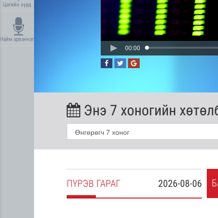
Цагийн хүрд
Найм арваннэг
00:00
Энэ 7 хоногийн хөтөл
Б
2026-08-05
ПҮ
РЭВ
ГАРАГ
2026-08-06