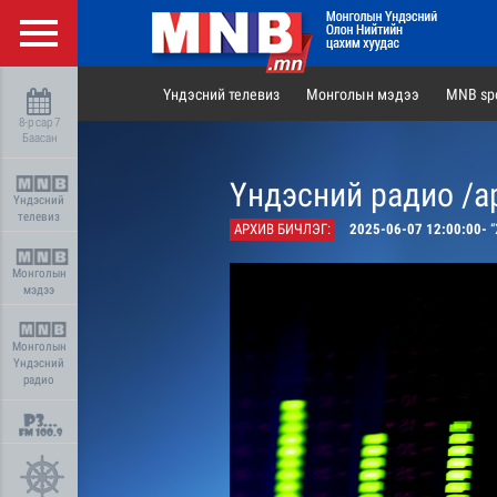
Үндэсний телевиз
Монголын мэдээ
MNB spo
8-р сар 7
Баасан
Үндэсний радио /а
Үндэсний
телевиз
АРХИВ БИЧЛЭГ:
2025-06-07 12:00:00-
“Х
Монголын
мэдээ
Монголын
Үндэсний
радио