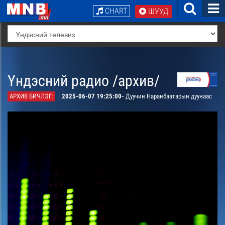
CHART
ШУУД
Үндэсний радио /архив/
АРХИВ БИЧЛЭГ:
2025-06-07 19:25:00-
Дуучин Наранбаатарын дуунаас