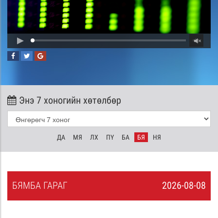
Энэ 7 хоногийн хөтөлбөр
ДА
МЯ
ЛХ
ПҮ
БА
БЯ
НЯ
БЯ
МБА
ГАРАГ
2026-08-08
7