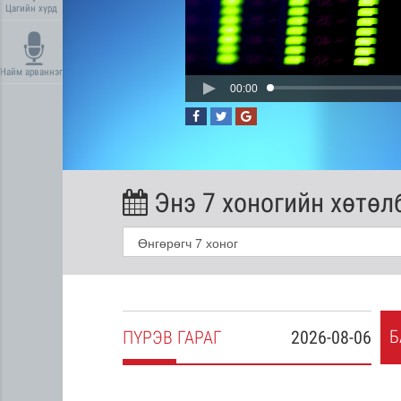
Цагийн хүрд
Найм арваннэг
00:00
Энэ 7 хоногийн хөтөл
Б
2026-08-05
ПҮ
РЭВ
ГАРАГ
2026-08-06