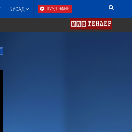
Т
БУСАД
ШУУД ЭФИР