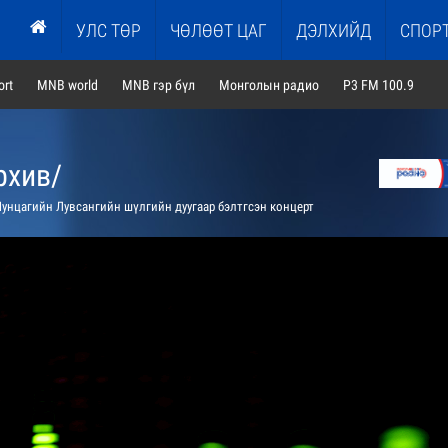
УЛС ТӨР
ЧӨЛӨӨТ ЦАГ
ДЭЛХИЙД
СПОР
rt
MNB world
MNB гэр бүл
Монголын радио
P3 FM 100.9
рхив/
унцагийн Лувсангийн шүлгийн дуугаар бэлтгсэн концерт