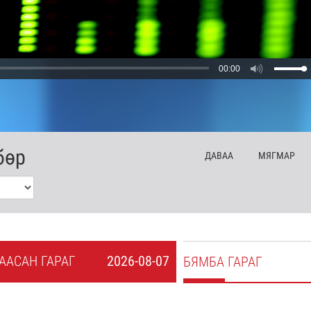
00:00
бөр
ДА
ВАА
МЯ
ГМАР
А
АСАН
ГАРАГ
2026-08-07
БЯ
МБА
ГАРАГ