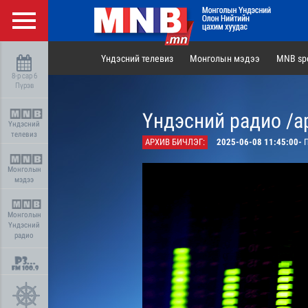
Үндэсний телевиз
Монголын мэдээ
MNB spo
8-р сар 6
Пүрэв
Үндэсний радио /а
Үндэсний
телевиз
АРХИВ БИЧЛЭГ:
2025-06-08 11:45:00-
П
Монголын
мэдээ
Монголын
Үндэсний
радио