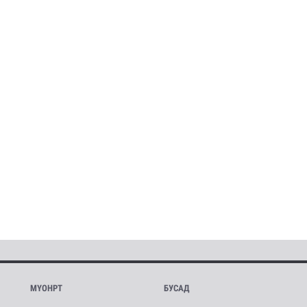
МҮОНРТ
БУСАД