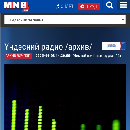
CHART
ШУУД
Үндэсний радио /архив/
АРХИВ БИЧЛЭГ:
2025-06-08 14:30:00-
“Номтой яриа” нэвтрүүлэг. “Гэгээрсэн еврейчүүдийн протоколууд” номноос бидний олох гэгээрэл. Судлаач Д. Уламбаяртай ярилцана. /давтана/