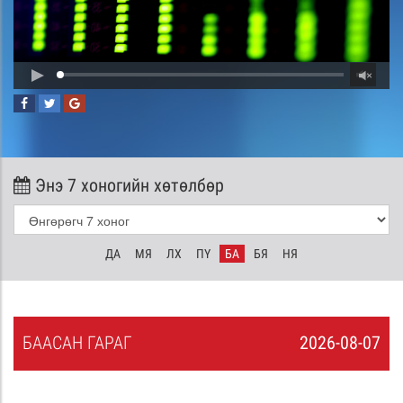
Энэ 7 хоногийн хөтөлбөр
ДА
МЯ
ЛХ
ПҮ
БА
БЯ
НЯ
БА
АСАН
ГАРАГ
2026-08-07
6