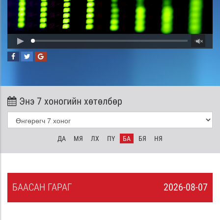
Энэ 7 хоногийн хөтөлбөр
ДА
МЯ
ЛХ
ПҮ
БА
БЯ
НЯ
БА
АСАН
ГАРАГ
2026-08-07
6