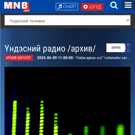
CHART
ШУУД
Үндэсний радио /архив/
АРХИВ БИЧЛЭГ:
2025-06-09 11:00:00-
“Найм арван нэг” тоймчийн хөтөлбөр. “Эх дэлхийн шинэчлэлд хүн бүрийн оролцоо” сэдвээр бэлтгэнэ. /давтана/