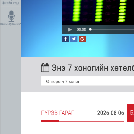
Цагийн хүрд
Найм арваннэг
00:00
Энэ 7 хоногийн хөтөл
Б
2026-08-05
ПҮ
РЭВ
ГАРАГ
2026-08-06