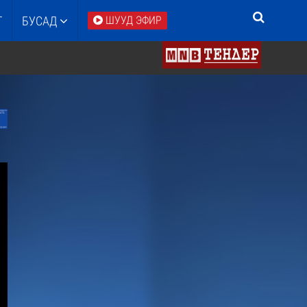
Т
БУСАД
ШУУД ЭФИР