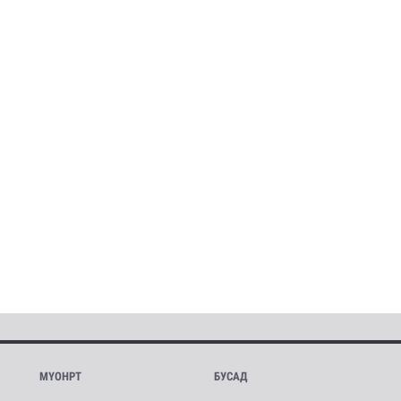
МҮОНРТ
БУСАД