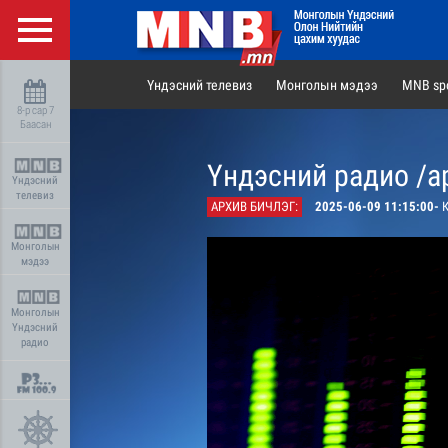
Үндэсний телевиз
Монголын мэдээ
MNB spo
8-р сар 7
Баасан
Үндэсний радио /а
Үндэсний
телевиз
АРХИВ БИЧЛЭГ:
2025-06-09 11:15:00-
К
Монголын
мэдээ
Монголын
Үндэсний
радио