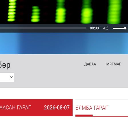
00:00
бөр
ДА
ВАА
МЯ
ГМАР
А
АСАН
ГАРАГ
2026-08-07
БЯ
МБА
ГАРАГ