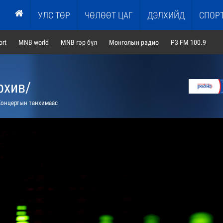
УЛС ТӨР
ЧӨЛӨӨТ ЦАГ
ДЭЛХИЙД
СПОР
rt
MNB world
MNB гэр бүл
Монголын радио
P3 FM 100.9
рхив/
онцертын танхимаас