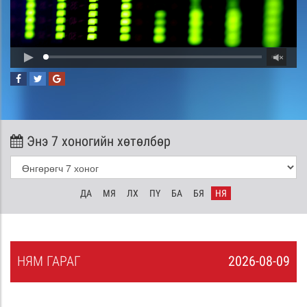
Энэ 7 хоногийн хөтөлбөр
ДА
МЯ
ЛХ
ПҮ
БА
БЯ
НЯ
НЯ
М
ГАРАГ
2026-08-09
8