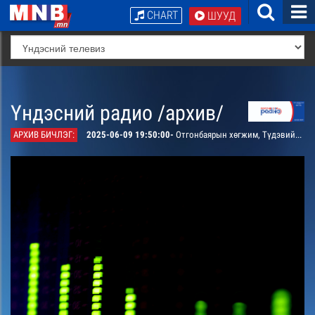
CHART
ШУУД
Үндэсний радио /архив/
АРХИВ БИЧЛЭГ:
2025-06-09 19:50:00-
Отгонбаярын хөгжим, Түдэвийн шүлэг “Андын сайхан сэтгэл” дуу