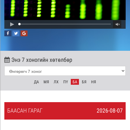
Энэ 7 хоногийн хөтөлбөр
ДА
МЯ
ЛХ
ПҮ
БА
БЯ
НЯ
БА
АСАН
ГАРАГ
2026-08-07
6