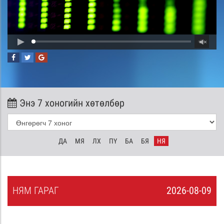
Энэ 7 хоногийн хөтөлбөр
ДА
МЯ
ЛХ
ПҮ
БА
БЯ
НЯ
НЯ
М
ГАРАГ
2026-08-09
8