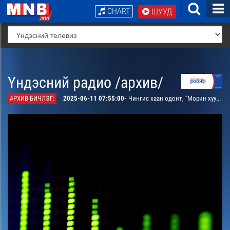
CHART
ШУУД
Үндэсний радио /архив/
АРХИВ БИЧЛЭГ:
2025-06-11 07:55:00-
Чингис хаан одонт, “Морин хуур” найрал хөгжим хөгжимдөнө.