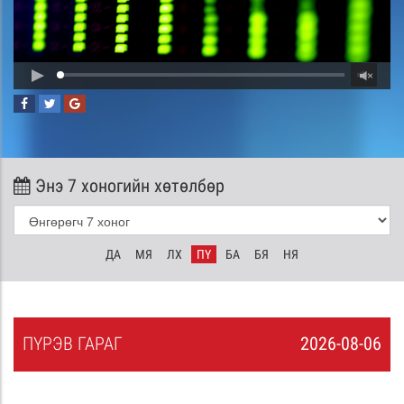
Энэ 7 хоногийн хөтөлбөр
ДА
МЯ
ЛХ
ПҮ
БА
БЯ
НЯ
ПҮ
РЭВ
ГАРАГ
2026-08-06
5