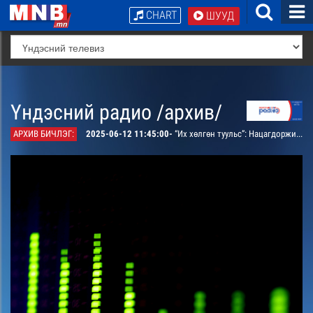
CHART
ШУУД
Үндэсний радио /архив/
АРХИВ БИЧЛЭГ:
2025-06-12 11:45:00-
“Их хөлгөн туульс”: Нацагдоржийн шагналт, зохиолч Намсрайн Банзрагчийн “Зам” романыг АЖ Гомбын Равдангийн уран уншлагаар сонсгоно. /давтана/