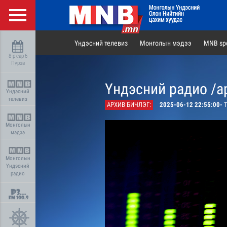
Үндэсний телевиз
Монголын мэдээ
MNB spo
8-р сар 6
Пүрэв
Үндэсний радио /а
Үндэсний
телевиз
АРХИВ БИЧЛЭГ:
2025-06-12 22:55:00-
Т
Монголын
мэдээ
Монголын
Үндэсний
радио