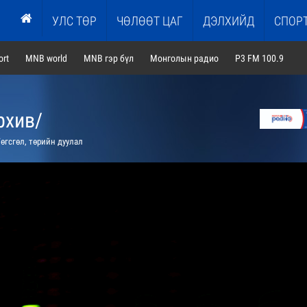
УЛС ТӨР
ЧӨЛӨӨТ ЦАГ
ДЭЛХИЙД
СПОР
rt
MNB world
MNB гэр бүл
Монголын радио
P3 FM 100.9
рхив/
өгсгөл, төрийн дуулал