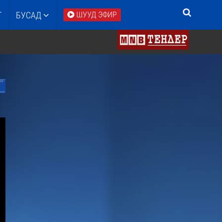
Т
БУСАД
ШУУД ЭФИР