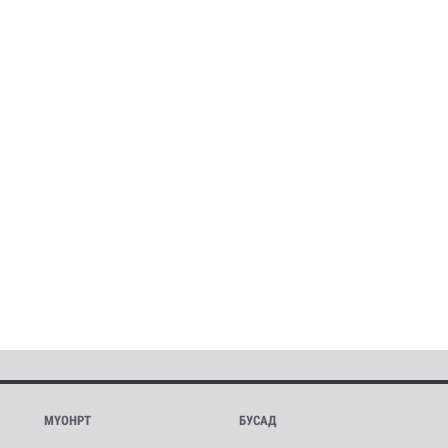
МҮОНРТ
БУСАД