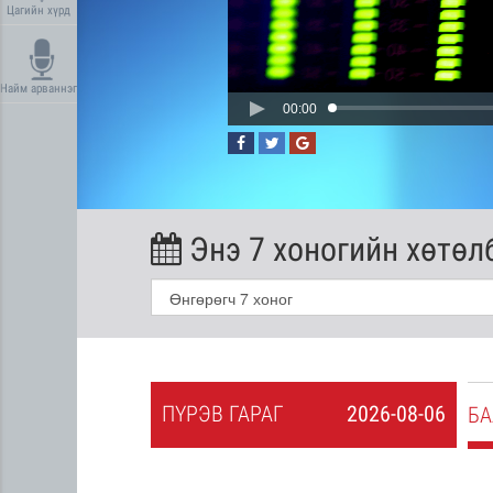
Цагийн хүрд
Найм арваннэг
00:00
Энэ 7 хоногийн хөтөл
ПҮ
РЭВ
ГАРАГ
2026-08-06
2026-08-05
БА