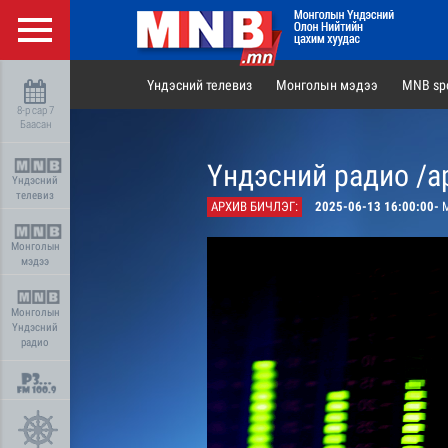
Үндэсний телевиз
Монголын мэдээ
MNB spo
8-р сар 7
Баасан
Үндэсний радио /а
Үндэсний
телевиз
АРХИВ БИЧЛЭГ:
2025-06-13 16:00:00-
М
Монголын
мэдээ
Монголын
Үндэсний
радио