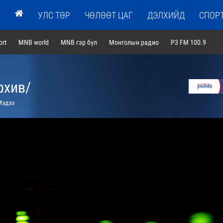
УЛС ТӨР
ЧӨЛӨӨТ ЦАГ
ДЭЛХИЙД
СПОР
rt
MNB world
MNB гэр бүл
Монголын радио
P3 FM 100.9
рхив/
эдээ