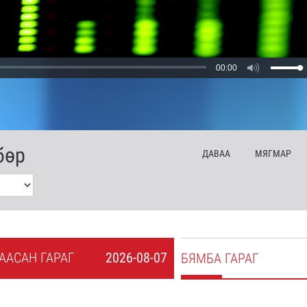
00:00
бөр
ДА
ВАА
МЯ
ГМАР
А
АСАН
ГАРАГ
2026-08-07
БЯ
МБА
ГАРАГ