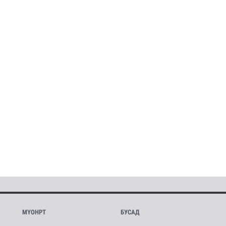
МҮОНРТ
БУСАД