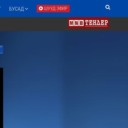
Т
БУСАД
ШУУД ЭФИР