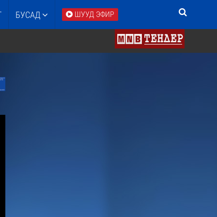
Т
БУСАД
ШУУД ЭФИР