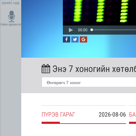
Цагийн хүрд
Найм арваннэг
00:00
Энэ 7 хоногийн хөтөл
2026-08-05
ПҮ
РЭВ
ГАРАГ
2026-08-06
БА