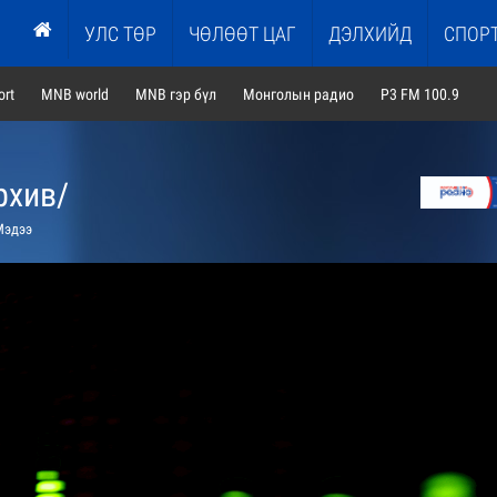
УЛС ТӨР
ЧӨЛӨӨТ ЦАГ
ДЭЛХИЙД
СПОР
rt
MNB world
MNB гэр бүл
Монголын радио
P3 FM 100.9
рхив/
эдээ