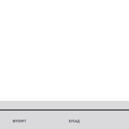
МҮОНРТ
БУСАД