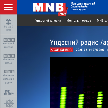
Үндэсний телевиз
Монголын мэдээ
MNB spo
8-р сар 9
Ням
Үндэсний радио /а
Үндэсний
телевиз
АРХИВ БИЧЛЭГ:
2025-06-14 07:00:00-
М
Монголын
мэдээ
Монголын
Үндэсний
радио