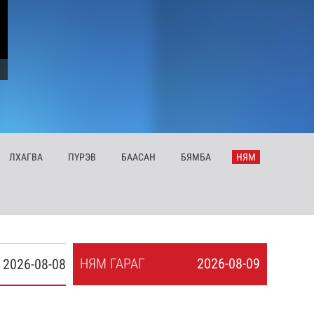
ЛХ
АГВА
ПҮ
РЭВ
БА
АСАН
БЯ
МБА
НЯ
М
НЯ
М
ГАРАГ
2026-08-09
2026-08-08