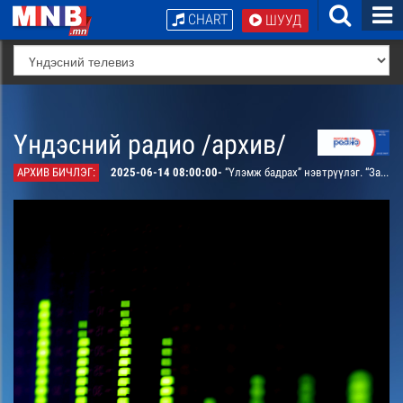
CHART
ШУУД
Үндэсний радио /архив/
АРХИВ БИЧЛЭГ:
2025-06-14 08:00:00-
“Үлэмж бадрах” нэвтрүүлэг. “Заан хүний зангараг”-Булган аймгийн Бүрэгхангай сумын харъяат, улсын заан Өсөхбаяр оролцоно /давтана/