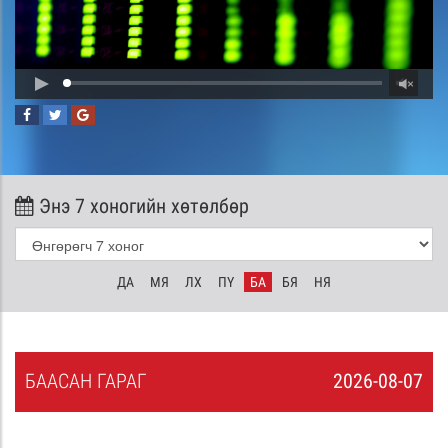
Энэ 7 хоногийн хөтөлбөр
ДА
МЯ
ЛХ
ПҮ
БА
БЯ
НЯ
БА
АСАН
ГАРАГ
2026-08-07
6