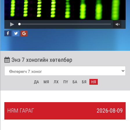
Энэ 7 хоногийн хөтөлбөр
ДА
МЯ
ЛХ
ПҮ
БА
БЯ
НЯ
НЯ
М
ГАРАГ
2026-08-09
8