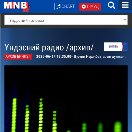
CHART
ШУУД
Үндэсний радио /архив/
АРХИВ БИЧЛЭГ:
2025-06-14 13:35:00-
Дуучин Наранбаатарын дуулсан “Донжтой бүсгүй” дуу