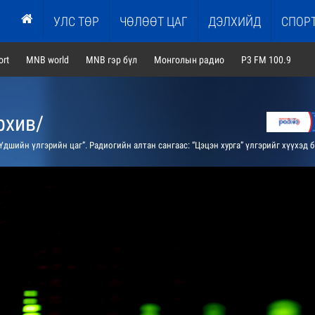
УЛС ТӨР
ЧӨЛӨӨТ ЦАГ
ДЭЛХИЙД
СПОР
rt
MNB world
MNB гэр бүл
Монголын радио
P3 FM 100.9
рхив/
Үдшийн үлгэрийн цаг”. Радиогийн алтан сангаас: “Цэцэн хурга” үлгэрийг хүүхэд багачууддаа ярьж өгнө