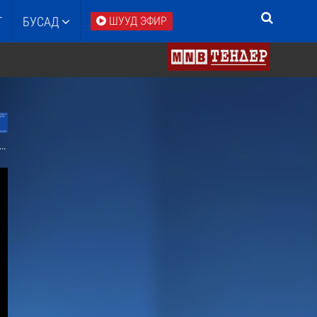
Т
БУСАД
ШУУД ЭФИР