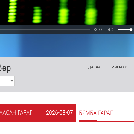
00:00
бөр
ДА
ВАА
МЯ
ГМАР
А
АСАН
ГАРАГ
2026-08-07
БЯ
МБА
ГАРАГ