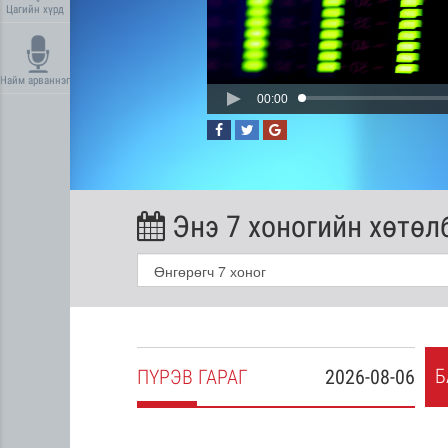
Цагийн хүрд
Найм арваннэг
00:00
Энэ 7 хоногийн хөтөл
Б
2026-08-05
ПҮ
РЭВ
ГАРАГ
2026-08-06