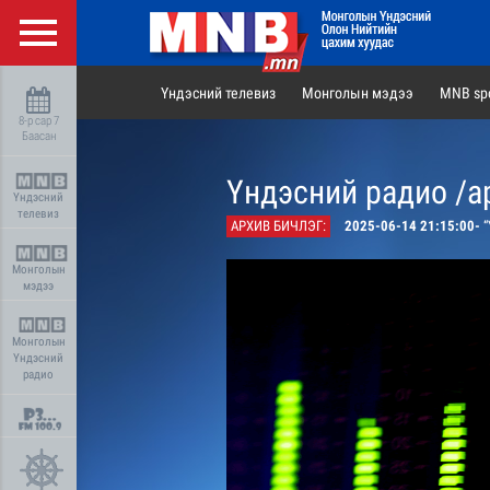
Үндэсний телевиз
Монголын мэдээ
MNB spo
8-р сар 7
Баасан
Үндэсний радио /а
Үндэсний
телевиз
АРХИВ БИЧЛЭГ:
2025-06-14 21:15:00-
“
Монголын
мэдээ
Монголын
Үндэсний
радио