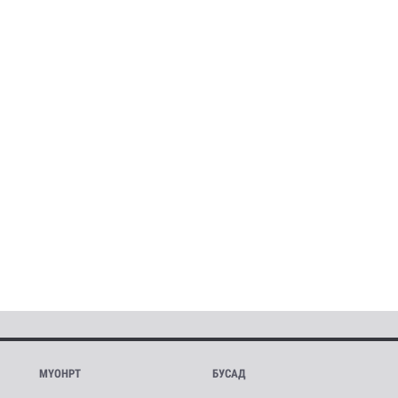
МҮОНРТ
БУСАД