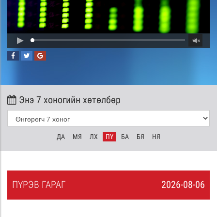
Энэ 7 хоногийн хөтөлбөр
ДА
МЯ
ЛХ
ПҮ
БА
БЯ
НЯ
ПҮ
РЭВ
ГАРАГ
2026-08-06
5