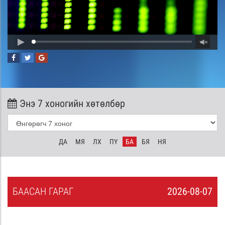
Энэ 7 хоногийн хөтөлбөр
ДА
МЯ
ЛХ
ПҮ
БА
БЯ
НЯ
БА
АСАН
ГАРАГ
2026-08-07
6