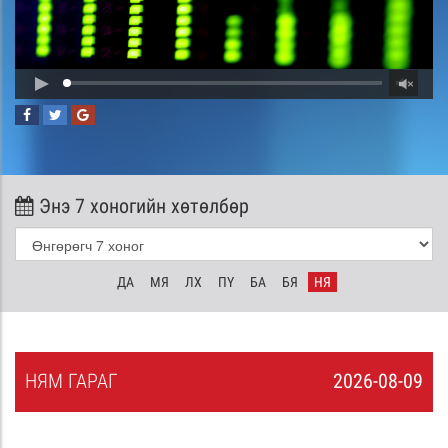
Энэ 7 хоногийн хөтөлбөр
ДА
МЯ
ЛХ
ПҮ
БА
БЯ
НЯ
НЯ
М
ГАРАГ
2026-08-09
8