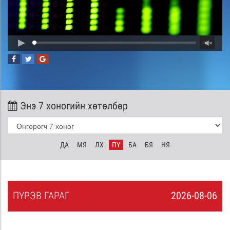
Энэ 7 хоногийн хөтөлбөр
ДА
МЯ
ЛХ
ПҮ
БА
БЯ
НЯ
ПҮ
РЭВ
ГАРАГ
2026-08-06
5