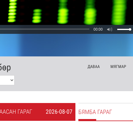
00:00
бөр
ДА
ВАА
МЯ
ГМАР
А
АСАН
ГАРАГ
2026-08-07
БЯ
МБА
ГАРАГ