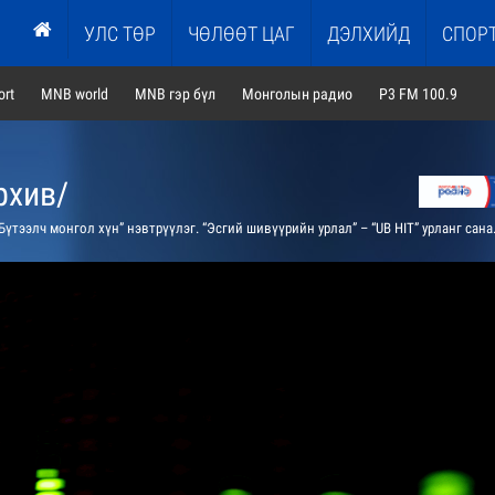
УЛС ТӨР
ЧӨЛӨӨТ ЦАГ
ДЭЛХИЙД
СПОР
rt
MNB world
MNB гэр бүл
Монголын радио
P3 FM 100.9
рхив/
үтээлч монгол хүн” нэвтрүүлэг. “Эсгий шивүүрийн урлал” – “UB HIT” урланг санаачлагч Доржсүрэнгийн Солонго оролцоно /давтана/