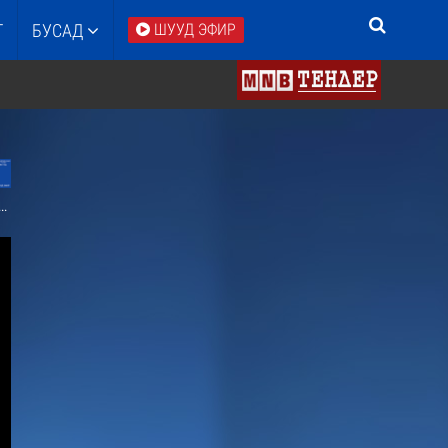
Т
БУСАД
ШУУД ЭФИР