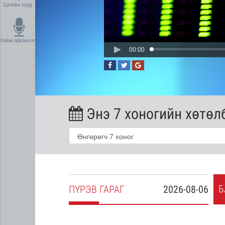
Цагийн хүрд
Найм арваннэг
00:00
Энэ 7 хоногийн хөтөл
Б
2026-08-05
ПҮ
РЭВ
ГАРАГ
2026-08-06