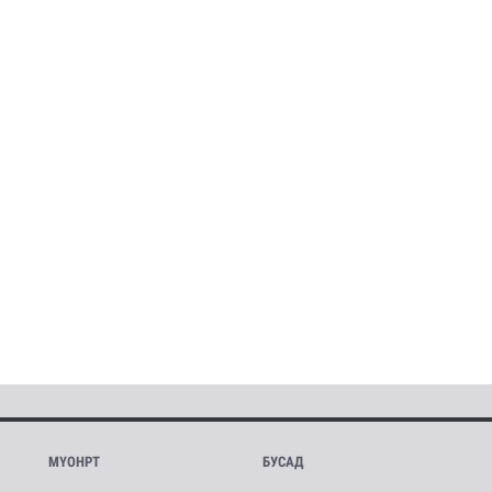
МҮОНРТ
БУСАД