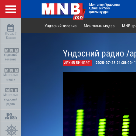
Үндэсний телевиз
Монголын мэдээ
MNB spo
8-р сар 7
Баасан
Үндэсний радио /а
Үндэсний
телевиз
АРХИВ БИЧЛЭГ:
2025-07-28 21:35:00-
“Б
Монголын
мэдээ
Монголын
Үндэсний
радио