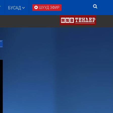
Т
БУСАД
ШУУД ЭФИР