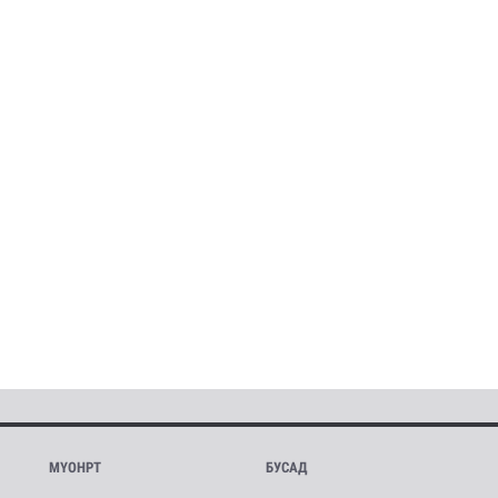
МҮОНРТ
БУСАД