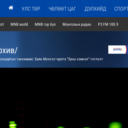
УЛС ТӨР
ЧӨЛӨӨТ ЦАГ
ДЭЛХИЙД
СПОР
rt
MNB world
MNB гэр бүл
Монголын радио
P3 FM 100.9
рхив/
онцертын танхимаас: Баян Монгол чуулга “Зуны хэмнэл” тоглолт