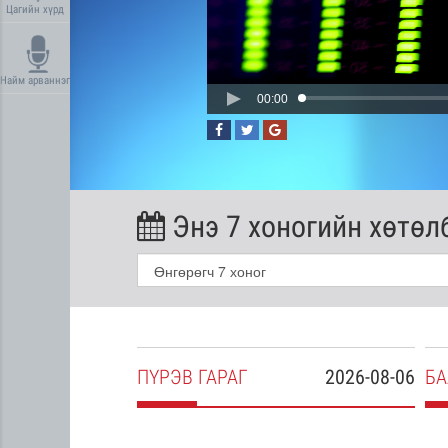
Цагийн хүрд
Найм арваннэг
00:00
Энэ 7 хоногийн хөтөл
2026-08-05
ПҮ
РЭВ
ГАРАГ
2026-08-06
БА