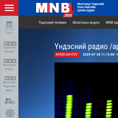
Үндэсний телевиз
Монголын мэдээ
MNB spo
8-р сар 8
Бямба
Үндэсний радио /а
Үндэсний
телевиз
АРХИВ БИЧЛЭГ:
2025-07-30 11:15:00-
К
Монголын
мэдээ
Монголын
Үндэсний
радио