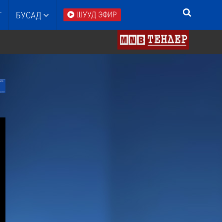
Т
БУСАД
ШУУД ЭФИР