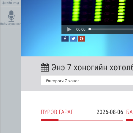
Цагийн хүрд
Найм арваннэг
00:00
Энэ 7 хоногийн хөтөл
2026-08-05
ПҮ
РЭВ
ГАРАГ
2026-08-06
БА