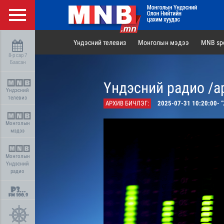
Үндэсний телевиз
Монголын мэдээ
MNB spo
8-р сар 7
Баасан
Үндэсний радио /а
Үндэсний
телевиз
АРХИВ БИЧЛЭГ:
2025-07-31 10:20:00-
“
Монголын
мэдээ
Монголын
Үндэсний
радио