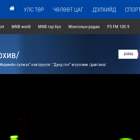
УЛС ТӨР
ЧӨЛӨӨТ ЦАГ
ДЭЛХИЙД
СПОР
rt
MNB world
MNB гэр бүл
Монголын радио
P3 FM 100.9
рхив/
Жирмийн сүлжээ” нэвтрүүлэг. “Дунд гол” өгүүлэмж /давтана/