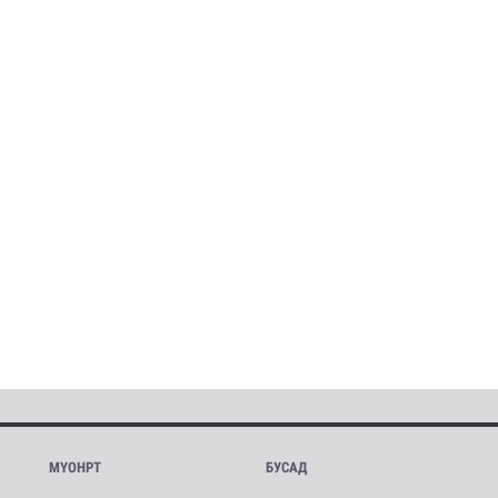
МҮОНРТ
БУСАД