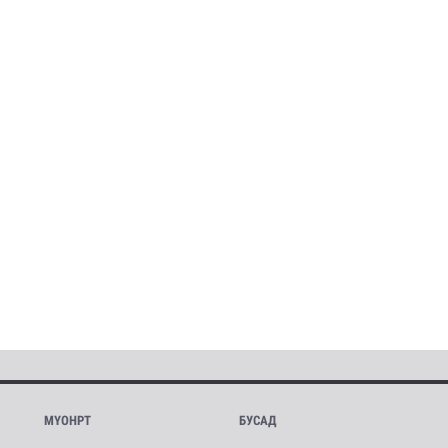
МҮОНРТ
БУСАД