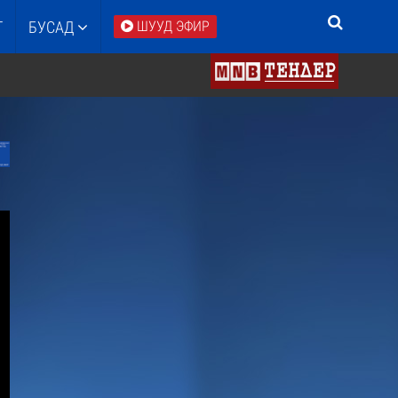
Т
БУСАД
ШУУД ЭФИР