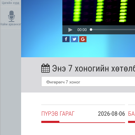
Цагийн хүрд
Найм арваннэг
00:00
Энэ 7 хоногийн хөтөл
2026-08-05
ПҮ
РЭВ
ГАРАГ
2026-08-06
БА