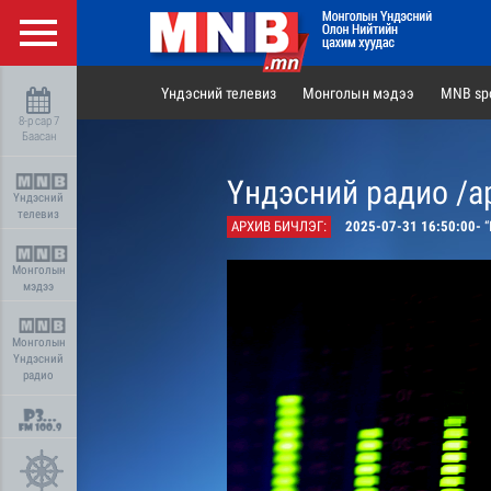
Үндэсний телевиз
Монголын мэдээ
MNB spo
8-р сар 7
Баасан
Үндэсний радио /а
Үндэсний
телевиз
АРХИВ БИЧЛЭГ:
2025-07-31 16:50:00-
“
Монголын
мэдээ
Монголын
Үндэсний
радио