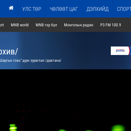
УЛС ТӨР
ЧӨЛӨӨТ ЦАГ
ДЭЛХИЙД
СПОР
rt
MNB world
MNB гэр бүл
Монголын радио
P3 FM 100.9
рхив/
Шаргын говь” дуун зураглал /давтана/