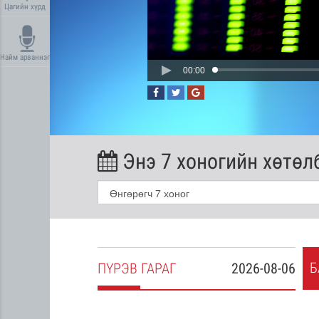
Цагийн хүрд
Найм арваннэг
00:00
Энэ 7 хоногийн хөтөл
Б
2026-08-05
ПҮ
РЭВ
ГАРАГ
2026-08-06