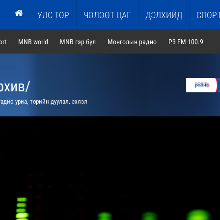
УЛС ТӨР
ЧӨЛӨӨТ ЦАГ
ДЭЛХИЙД
СПОР
rt
MNB world
MNB гэр бүл
Монголын радио
P3 FM 100.9
рхив/
адио уриа, төрийн дуулал, эхлэл