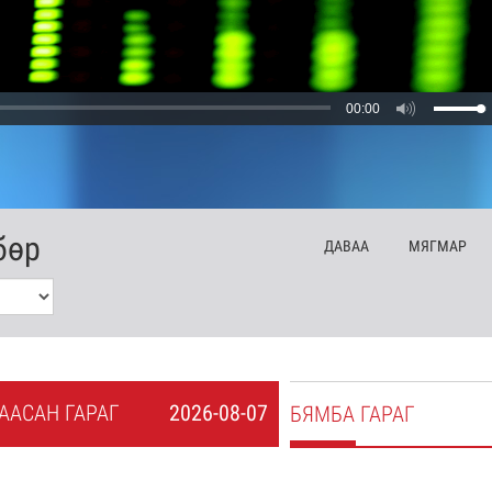
00:00
бөр
ДА
ВАА
МЯ
ГМАР
А
АСАН
ГАРАГ
2026-08-07
БЯ
МБА
ГАРАГ