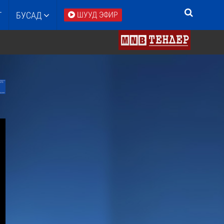
Т
БУСАД
ШУУД ЭФИР