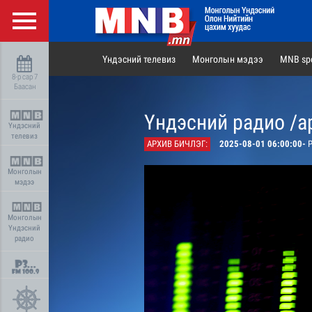
Үндэсний телевиз
Монголын мэдээ
MNB spo
8-р сар 7
Баасан
Үндэсний радио /а
Үндэсний
телевиз
АРХИВ БИЧЛЭГ:
2025-08-01 06:00:00-
Р
Монголын
мэдээ
Монголын
Үндэсний
радио