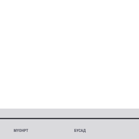
МҮОНРТ
БУСАД