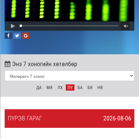
Энэ 7 хоногийн хөтөлбөр
ДА
МЯ
ЛХ
ПҮ
БА
БЯ
НЯ
ПҮ
РЭВ
ГАРАГ
2026-08-06
5