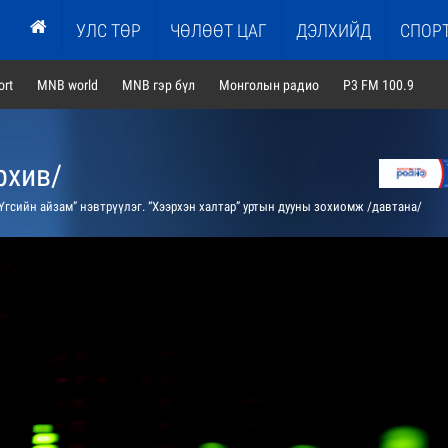
УЛС ТӨР
ЧӨЛӨӨТ ЦАГ
ДЭЛХИЙД
СПОР
rt
MNB world
MNB гэр бүл
Монголын радио
P3 FM 100.9
рхив/
Үгсийн айзам” нэвтрүүлэг. “Хээрхэн халтар” уртын дууны зохиомж /давтана/