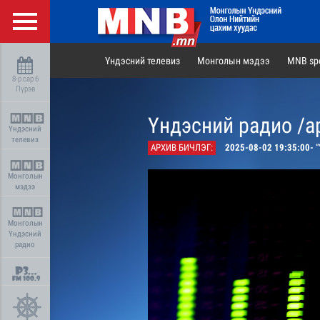
Үндэсний телевиз
Монголын мэдээ
MNB spo
8-р сар 6
Пүрэв
Үндэсний радио /а
Үндэсний
телевиз
АРХИВ БИЧЛЭГ:
2025-08-02 19:35:00-
“
Монголын
мэдээ
Монголын
Үндэсний
радио