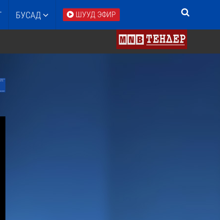
Т
БУСАД
ШУУД ЭФИР