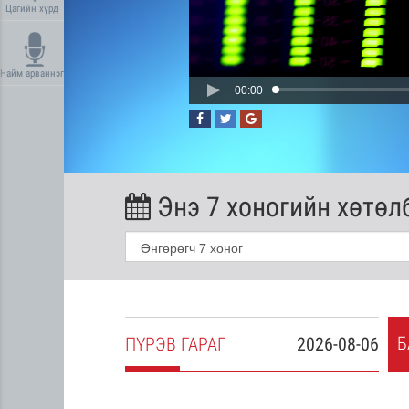
Цагийн хүрд
Найм арваннэг
00:00
Энэ 7 хоногийн хөтөл
Б
2026-08-05
ПҮ
РЭВ
ГАРАГ
2026-08-06