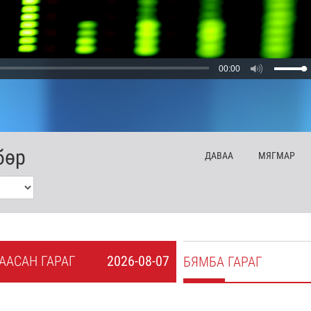
00:00
бөр
ДА
ВАА
МЯ
ГМАР
А
АСАН
ГАРАГ
2026-08-07
БЯ
МБА
ГАРАГ