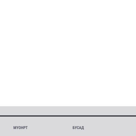
МҮОНРТ
БУСАД