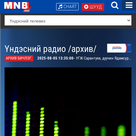
CHART
ШУУД
Үндэсний радио /архив/
АРХИВ БИЧЛЭГ:
2025-08-05 13:35:00-
УГЖ Сарантуяа, дуучин Ядамсүрэнтэй хамтран дуулсан “Салхи надад хэлсэн” дуу