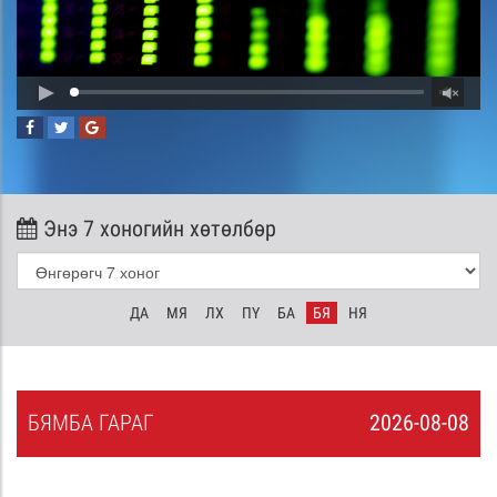
Энэ 7 хоногийн хөтөлбөр
ДА
МЯ
ЛХ
ПҮ
БА
БЯ
НЯ
БЯ
МБА
ГАРАГ
2026-08-08
7