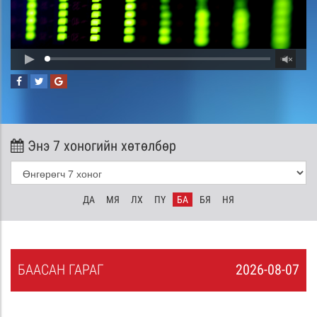
Энэ 7 хоногийн хөтөлбөр
ДА
МЯ
ЛХ
ПҮ
БА
БЯ
НЯ
БА
АСАН
ГАРАГ
2026-08-07
6