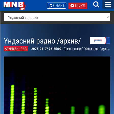
CHART
ШУУД
Үндэсний радио /архив/
АРХИВ БИЧЛЭГ:
2025-08-07 06:25:00-
“Гэгээн өргөл”. “Өөхөн дэн” дурсамж тэмдэглэл /давтана/