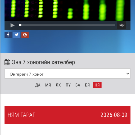
Энэ 7 хоногийн хөтөлбөр
ДА
МЯ
ЛХ
ПҮ
БА
БЯ
НЯ
НЯ
М
ГАРАГ
2026-08-09
8