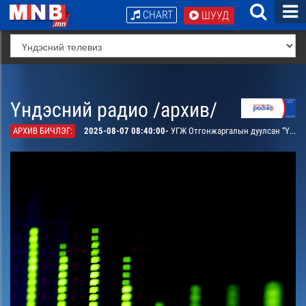
CHART
ШУУД
Үндэсний радио /архив/
АРХИВ БИЧЛЭГ:
2025-08-07 08:40:00-
УГЖ Отгонжаргалын дуулсан “Үлэмжийн чанар” дуу