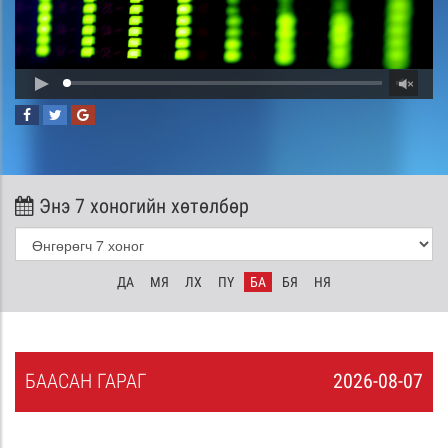
Энэ 7 хоногийн хөтөлбөр
ДА
МЯ
ЛХ
ПҮ
БА
БЯ
НЯ
БА
АСАН
ГАРАГ
2026-08-07
6