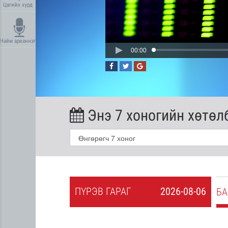
Цагийн хүрд
Найм арваннэг
00:00
Энэ 7 хоногийн хөтөл
ПҮ
РЭВ
ГАРАГ
2026-08-06
2026-08-05
БА