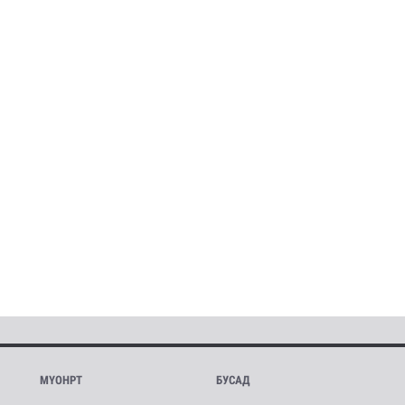
МҮОНРТ
БУСАД