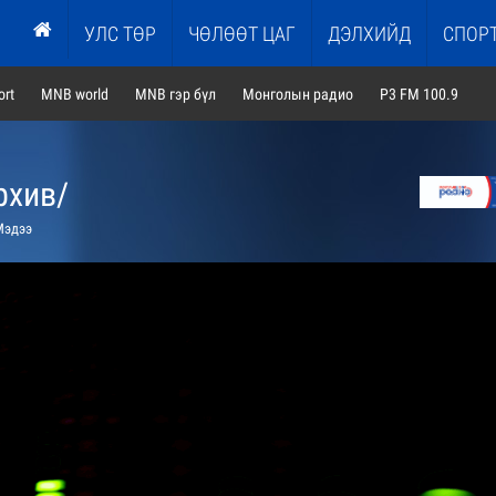
УЛС ТӨР
ЧӨЛӨӨТ ЦАГ
ДЭЛХИЙД
СПОР
rt
MNB world
MNB гэр бүл
Монголын радио
P3 FM 100.9
рхив/
эдээ