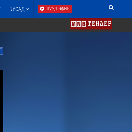
Т
БУСАД
ШУУД ЭФИР