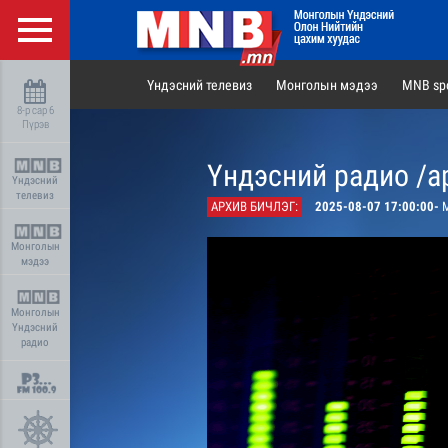
Үндэсний телевиз
Монголын мэдээ
MNB spo
8-р сар 6
Пүрэв
Үндэсний радио /а
Үндэсний
телевиз
АРХИВ БИЧЛЭГ:
2025-08-07 17:00:00-
М
Монголын
мэдээ
Монголын
Үндэсний
радио