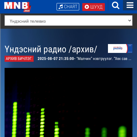
CHART
ШУУД
Үндэсний радио /архив/
АРХИВ БИЧЛЭГ:
2025-08-07 21:35:00-
“Малчин” нэвтрүүлэг. “Хөх сав хөхүүр орлохгүй” цуврал /давтана/