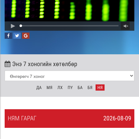
Энэ 7 хоногийн хөтөлбөр
ДА
МЯ
ЛХ
ПҮ
БА
БЯ
НЯ
НЯ
М
ГАРАГ
2026-08-09
8