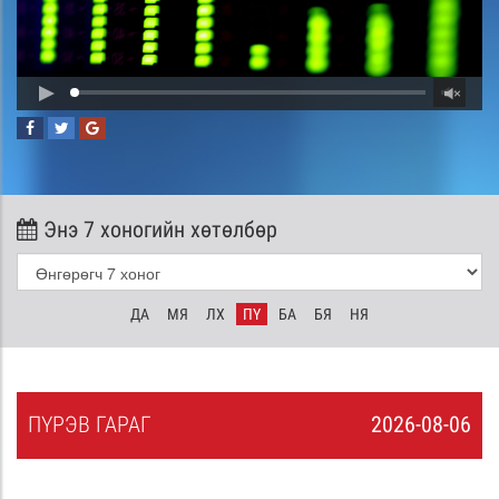
Энэ 7 хоногийн хөтөлбөр
ДА
МЯ
ЛХ
ПҮ
БА
БЯ
НЯ
ПҮ
РЭВ
ГАРАГ
2026-08-06
5