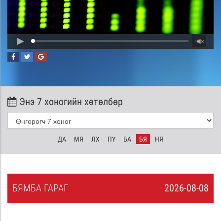
Энэ 7 хоногийн хөтөлбөр
ДА
МЯ
ЛХ
ПҮ
БА
БЯ
НЯ
БЯ
МБА
ГАРАГ
2026-08-08
7