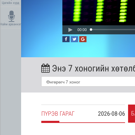
Цагийн хүрд
Найм арваннэг
00:00
Энэ 7 хоногийн хөтөл
Б
2026-08-05
ПҮ
РЭВ
ГАРАГ
2026-08-06