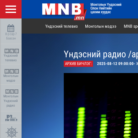
Үндэсний телевиз
Монголын мэдээ
MNB spo
8-р сар 7
Баасан
Үндэсний радио /а
Үндэсний
телевиз
АРХИВ БИЧЛЭГ:
2025-08-12 09:00:00-
Х
Монголын
мэдээ
Монголын
Үндэсний
радио