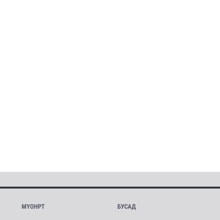
МҮОНРТ
БУСАД