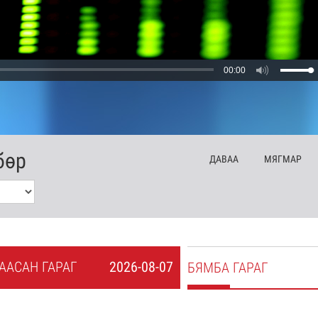
00:00
бөр
ДА
ВАА
МЯ
ГМАР
А
АСАН
ГАРАГ
2026-08-07
БЯ
МБА
ГАРАГ