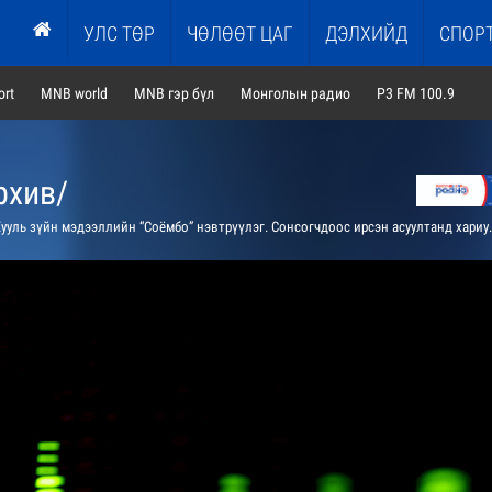
УЛС ТӨР
ЧӨЛӨӨТ ЦАГ
ДЭЛХИЙД
СПОР
rt
MNB world
MNB гэр бүл
Монголын радио
P3 FM 100.9
рхив/
ууль зүйн мэдээллийн “Соёмбо” нэвтрүүлэг. Сонсогчдоос ирсэн асуултанд хариулна.