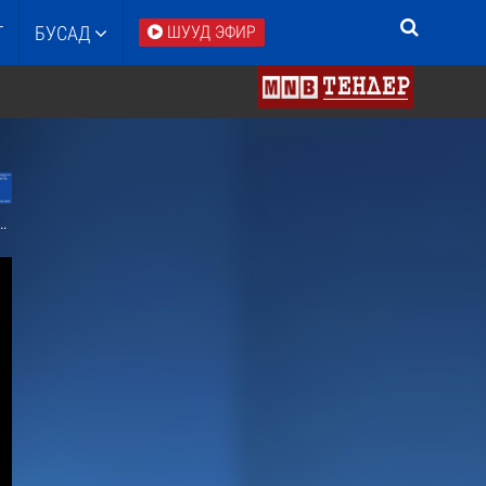
Т
БУСАД
ШУУД ЭФИР