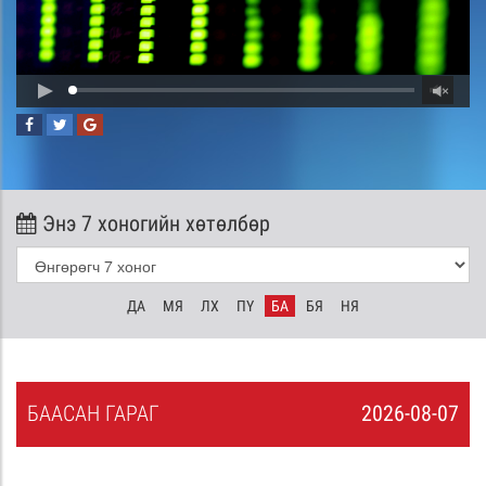
Энэ 7 хоногийн хөтөлбөр
ДА
МЯ
ЛХ
ПҮ
БА
БЯ
НЯ
БА
АСАН
ГАРАГ
2026-08-07
6