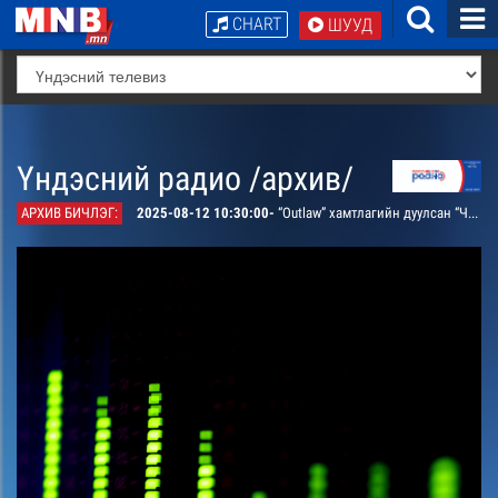
CHART
ШУУД
Үндэсний радио /архив/
АРХИВ БИЧЛЭГ:
2025-08-12 10:30:00-
“Outlaw” хамтлагийн дуулсан “Чамтай чамгүй” дуу