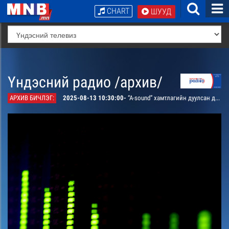
CHART
ШУУД
Үндэсний радио /архив/
АРХИВ БИЧЛЭГ:
2025-08-13 10:30:00-
“A-sound” хамтлагийн дуулсан дуучин “Чин зүрхний хайр” дуу