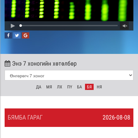
Энэ 7 хоногийн хөтөлбөр
ДА
МЯ
ЛХ
ПҮ
БА
БЯ
НЯ
БЯ
МБА
ГАРАГ
2026-08-08
7